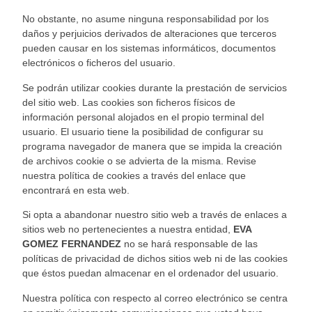
No obstante, no asume ninguna responsabilidad por los
daños y per
juicios derivados de alteraciones que terceros
pueden causar en los sistemas informáticos, documentos
electrónicos o ficheros del usuario.
Se podrán utilizar cookies durante la prestación de servicios
del sitio web. Las cookies son ficheros físicos de
información personal
alojados en el propio terminal del
usuario. El usuario tiene la posibilidad de con
figurar su
programa navegado
r de manera que se impida la creación
de archivos cookie o se advierta de la misma. Revise
nuestra polít
ica de cook
ies
a través del enlace que
encontrará en esta web.
Si opta a abandonar nuestro sitio web a través de e
nlaces a
sitios web no pertenecientes a nuestra entidad,
EVA
GOMEZ FERNANDEZ
no se hará responsable de las
po
líticas de privacidad de dichos sitios web ni de las cookies
que éstos puedan almacenar
en el ordenador del usuario.
Nuestra política con respe
cto al cor
reo electrónico se centra