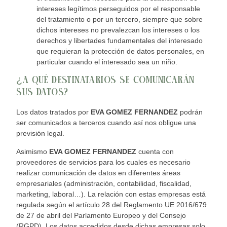
intereses legítimos perseguidos por el responsable
del tratamiento o por un tercero, siempre que sobre
dichos intereses no prevalezcan los intereses o los
derechos
y libertades fundamentales del interesado
que requieran la protección de datos personales, en
particular cuando el intere
sado sea un niño.
¿A QUÉ DESTINATARIOS SE COMUNICARÁN
SUS DATOS?
Los datos tratados po
r
EVA GOMEZ FERNANDE
Z
podrán
ser comunicados a ter
ceros cuando así nos obligue una
previsión legal.
Asimismo
EVA GOMEZ FERNANDEZ
cuenta con
proveedores de servicios para los cuales es necesario
realizar comunicación de datos en diferentes áreas
empresariales (admini
stración, contabilidad, fiscalidad,
marketing, laboral…). La relación con estas empresas está
regulada según el artículo 28 del Reglamento UE 2016/679
de 27 de abril del Parlamento Europeo y del Consejo
(RGPD). Los datos accedidos desde dichas empresas solo